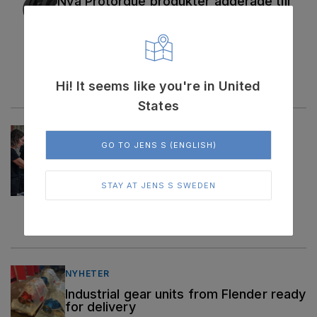
Nya Protorque produkter adderade till
vårt produktsortiment
oktober 8, 2025 | 1 min lästid
Läs mer
Hi! It seems like you're in United
States
NYHETER
GO TO JENS S (ENGLISH)
Planera dina sommarleveranser
maj 20, 2025 | 1 min lästid
STAY AT JENS S SWEDEN
Läs mer
NYHETER
Industrial gear units from Flender ready
for delivery