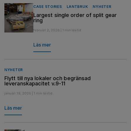
CASE STORIES
LANTBRUK
NYHETER
Largest single order of split gear
ring
februari 2, 2026 | 1 min lästid
Läs mer
NYHETER
Flytt till nya lokaler och begränsad
leveranskapacitet v.9-11
januari 19, 2026 | 1 min lästid
Läs mer