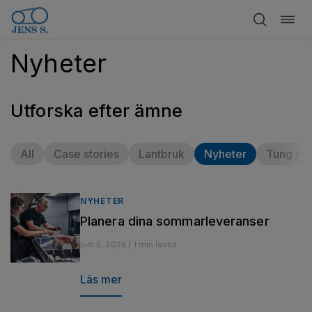
Öppn
Hoppa
navig
till
Nyheter
innehåll
Utforska efter ämne
All
Case stories
Lantbruk
Nyheter
Tung ind
NYHETER
Planera dina sommarleveranser
juni 5, 2026 | 1 min lästid
Läs mer