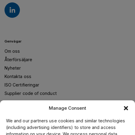
Genvägar
Om oss
Återförsäljare
Nyheter
Kontakta oss
ISO Certifieringar
Supplier code of conduct
Manage Consent
Om oss
We and our partners use cookies and similar technologies
(including advertising identifiers) to store and access
Jens S. Transmissioner levererar transmissionslösningar i
information on your device. We process personal data