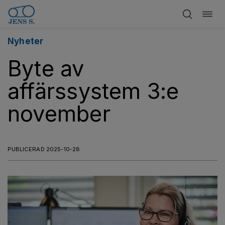
Öppn
Hoppa
navig
till
innehåll
Nyheter
Byte av
affärssystem 3:e
november
PUBLICERAD 2025-10-28