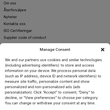
Om oss
Återförsäljare
Nyheter
Kontakta oss
ISO Certifieringar
Supplier code of conduct
Manage Consent
Om oss
We and our partners use cookies and similar technologies
(including advertising identifiers) to store and access
Jens S. Transmissioner levererar transmissionslösningar i
information on your device. We process personal data
samarbete med världsledande leverantörer. Genom vår
(such as IP address, device ID and network identifiers) to
ledande position i Skandinavien, samt fokusering på kvalitet
measure site traffic, personalize content and show
och kundservice kan vi erbjuda ett brett utbud till
personalized and non-personalized ads (ads
konkurrenskraftiga priser. Kund- och specialanpassade
personalization). Click “Accept” to consent, “Deny” to
produkter tillverkar vi i vår mekaniska verkstad. Vi är
decline, or “View preferences” to choose per category.
certifierade enligt ISO 9001, 14001 och 45001.
You can change or withdraw your consent at any time.