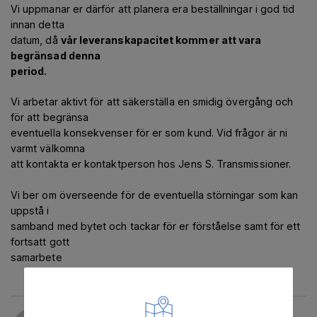
Vi uppmanar er därför att planera era beställningar i god tid
innan detta
datum, då
vår leveranskapacitet kommer att vara
begränsad denna
period.
Vi arbetar aktivt för att säkerställa en smidig övergång och
för att begränsa
eventuella konsekvenser för er som kund. Vid frågor är ni
varmt välkomna
att kontakta er kontaktperson hos Jens S. Transmissioner.
Vi ber om överseende för de eventuella störningar som kan
uppstå i
samband med bytet och tackar för er förståelse samt för ett
fortsatt gott
samarbete