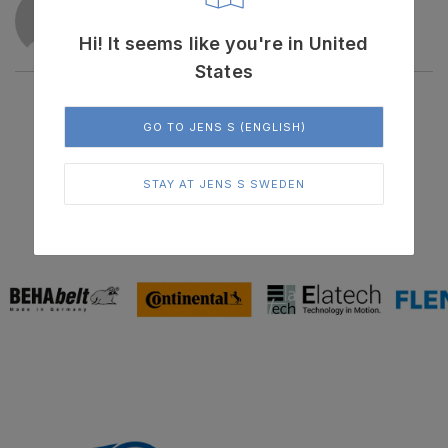
SKRIVEN AV
maja
Hi! It seems like you're in United
States
GO TO JENS S (ENGLISH)
I samarbete med världsledande leverantörer
STAY AT JENS S SWEDEN