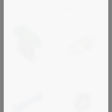
Autogard -
Protorque PRC kopplingar
säkerhetskopplingar
Spann-box
Maina - bågtandkopplingar