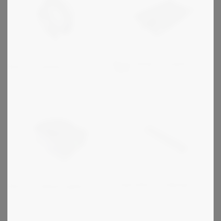
Motorslädar / Linjaler /
Heinz - Kammar och kurvor
Hyllor
Underhållsfri rullkedja
Heinz - Indexeringsbord