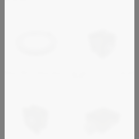
Rundremmar i PU
Nexen PRD - indexeingsbord
Servobromsar - pneumatiskt
styrda