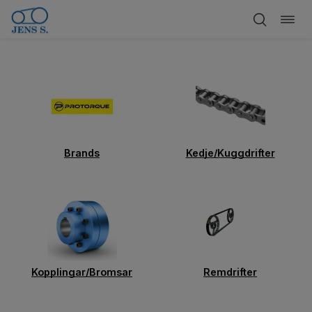
Öppn
Hoppa
navig
till
innehåll
Brands
Kedje/Kuggdrifter
Kopplingar/Bromsar
Remdrifter