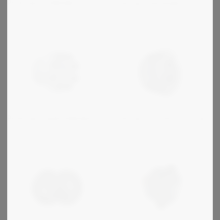
Protorque rullkedja
Protorque kilremskivor
Protorque spännelement
Protorque konisk bussning