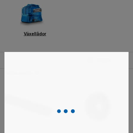
Växellådor
Filtrera
Totalt resultat:
151