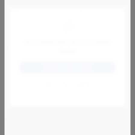
Hi! It seems like you're in United
LL lyftkedja
LH lyftkedja
States
GO TO JENS S (ENGLISH)
STAY AT JENS S SWEDEN
Brittisk standard
Slitagetålig rullkedja