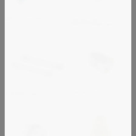
NDE - Kardanaxlar
R+W serie SK -
säkerhetskopplingar
R+W Serie EK
R+W Mellanaxlar