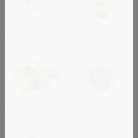
Dinamic Oil RE/GB
R+W serie ES2 -
säkerhetskoppling
Dinamic Oil EH
Remspännare