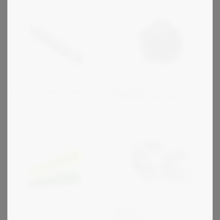
Escogear -
Korrosionstålig rullkedja
bågtandkopplingar
Stieber - Frinav och
backspärrar