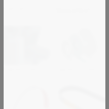
Skenstyrningsbromsar -
Kulskruvsbromsar
pneumatiskt styrda
Kuggremmar i sleeve PU
Kuggremmar i PU metervara