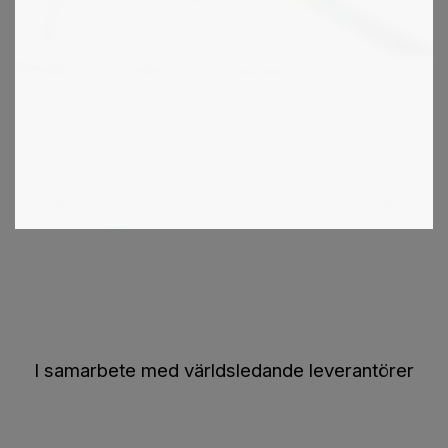
Beläggning till kuggremmar
SilentSync
1
2
3
4
5
I samarbete med världsledande leverantörer