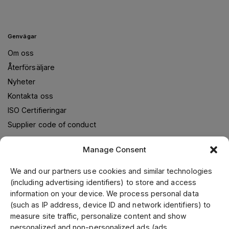
Genvägar
Om oss
Återförsäljare
Nyheter
Kontakta oss
ISO Certifieringar
Supplier code of conduct
Manage Consent
Om oss
We and our partners use cookies and similar technologies
(including advertising identifiers) to store and access
Jens S. Transmissioner levererar transmissionslösningar i
information on your device. We process personal data
samarbete med världsledande leverantörer. Genom vår
(such as IP address, device ID and network identifiers) to
ledande position i Skandinavien, samt fokusering på kvalitet
measure site traffic, personalize content and show
och kundservice kan vi erbjuda ett brett utbud till
personalized and non-personalized ads (ads