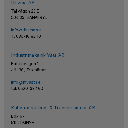
Drivma AB
Tallvägen 23 B,
564 35, BANKERYD
info@drivma.se
T. 036-16 92 10
Industrimekanik Väst AB
Batterivägen 1,
461 38, Trollhättan
info@imvast.se
tel: 0520-332 60
Kabetex Kullager & Transmissioner AB
Box 67,
511 21 KINNA