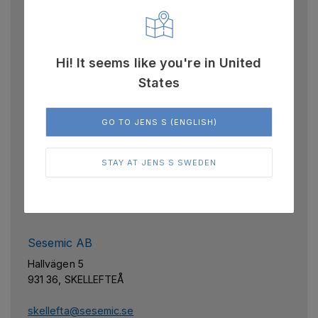
Grenvägen 5,
152 42, SÖDERTÄLJE
info@rofo.se
Hi! It seems like you're in United
T. 08-550 322 66
States
Sesemic AB
GO TO JENS S (ENGLISH)
Verkstadsgatan 4
941 39, PITEÅ
STAY AT JENS S SWEDEN
order@sesemic.se
T. 0911-73 500
Sesemic AB
Hallvägen 5
931 36, SKELLEFTEÅ
skellefta@sesemic.se