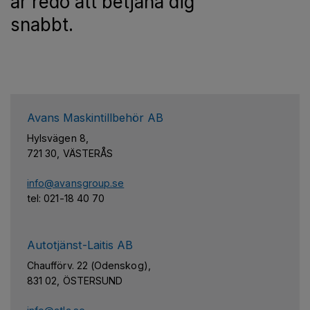
är redo att betjäna dig
snabbt.
Avans Maskintillbehör AB
Hylsvägen 8,
721 30, VÄSTERÅS
info@avansgroup.se
tel: 021-18 40 70
Autotjänst-Laitis AB
Chaufförv. 22 (Odenskog),
831 02, ÖSTERSUND