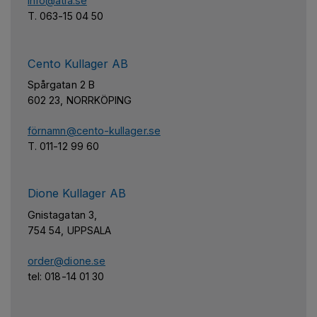
info@atla.se
T. 063-15 04 50
Cento Kullager AB
Spårgatan 2 B
602 23, NORRKÖPING
fö
rnamn@cento-kullager.se
T. 011-12 99 60
Dione Kullager AB
Gnistagatan 3,
754 54, UPPSALA
order@dione.se
tel: 018-14 01 30