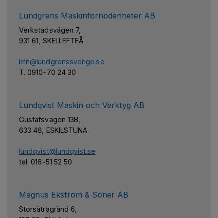
Lundgrens Maskinförnödenheter AB
Verkstadsvägen 7,
931 61, SKELLEFTEÅ
lmn@lundgrenssverige.se
T. 0910-70 24 30
Lundqvist Maskin och Verktyg AB
Gustafsvägen 13B,
633 46, ESKILSTUNA
lundqvist@lundqvist.se
tel: 016-51 52 50
Magnus Ekström & Söner AB
Storsätragränd 6,