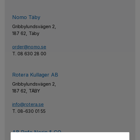
Nomo Täby
Gribbylundsvägen 2,
187 62, Täby
order@nomo.se
T. 08 630 28 00
Rotera Kullager AB
Gribbylundsvägen 2,
187 62, TÄBY
info@rotera.se
T. 08-630 01 55
AB Rofo Norin & CO