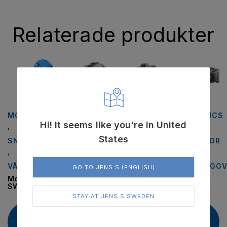
Relaterade produkter
MOTOVARIO
DERTEC
,
MOTOVARIO
INNOMOTICS
Hi! It seems like you're in United
,
,
,
ROSTFRIA
States
VÄXLAR
SNÄCKVÄXLAR
VÄXELLÅDOR
VÄXELLÅDOR
OCH
,
,
,
MOTORER
VÄXELLÅDOR
VINKELKUGGVÄXLAR
VINKELKUGGV
,
GO TO JENS S (ENGLISH)
Motovario
Motovario B
Innomotics
VÄXELLÅDOR
SW
SG K/B
Dertec Raka
STAY AT JENS S SWEDEN
Kuggväxlar
Läs
FRC
Läs
Läs
mer