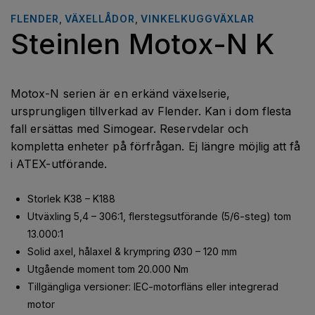
FLENDER
,
VÄXELLÅDOR
,
VINKELKUGGVÄXLAR
Steinlen Motox-N K
Motox-N serien är en erkänd växelserie,
ursprungligen tillverkad av Flender. Kan i dom flesta
fall ersättas med Simogear. Reservdelar och
kompletta enheter på förfrågan. Ej längre möjlig att få
i ATEX-utförande.
Storlek K38 – K188
Utväxling 5,4 – 306:1, flerstegsutförande (5/6-steg) tom
13.000:1
Solid axel, hålaxel & krympring Ø30 – 120 mm
Utgående moment tom 20.000 Nm
Tillgängliga versioner: IEC-motorfläns eller integrerad
motor