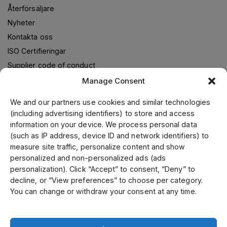
Återförsäljare
Nyheter
Kontakta oss
ISO Certifieringar
Supplier code of conduct
Manage Consent
We and our partners use cookies and similar technologies
Om oss
(including advertising identifiers) to store and access
information on your device. We process personal data
Jens S. Transmissioner levererar transmissionslösningar i
(such as IP address, device ID and network identifiers) to
samarbete med världsledande leverantörer. Genom vår
measure site traffic, personalize content and show
ledande position i Skandinavien, samt fokusering på kvalitet
personalized and non-personalized ads (ads
och kundservice kan vi erbjuda ett brett utbud till
personalization). Click “Accept” to consent, “Deny” to
konkurrenskraftiga priser. Kund- och specialanpassade
decline, or “View preferences” to choose per category.
produkter tillverkar vi i vår mekaniska verkstad. Vi är
You can change or withdraw your consent at any time.
certifierade enligt ISO 9001, 14001 och 45001.