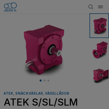
Öppn
Hoppa
navig
till
innehåll
ATEK
,
SNÄCKVÄXLAR
,
VÄXELLÅDOR
ATEK S/SL/SLM