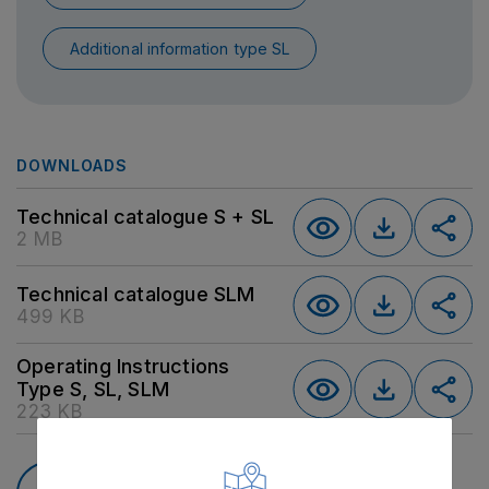
Additional information type SL
DOWNLOADS
Technical catalogue S + SL
2 MB
Technical catalogue SLM
499 KB
Operating Instructions
Type S, SL, SLM
223 KB