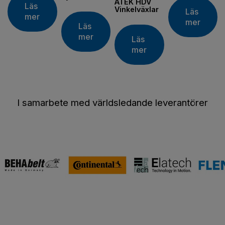
ATEK HDV
Läs
Vinkelväxlar
Läs
mer
mer
Läs
mer
Läs
mer
I samarbete med världsledande leverantörer