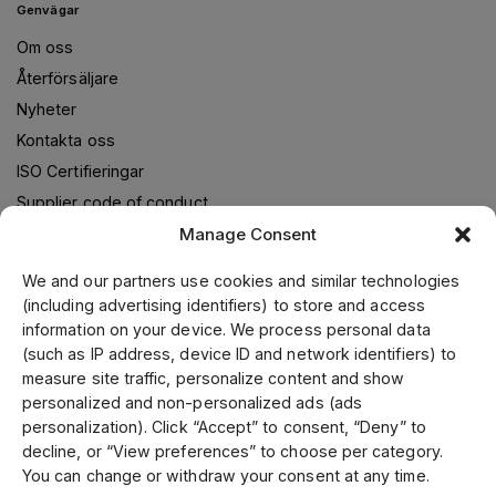
Genvägar
Om oss
Återförsäljare
Nyheter
Kontakta oss
ISO Certifieringar
Supplier code of conduct
Manage Consent
We and our partners use cookies and similar technologies
Om oss
(including advertising identifiers) to store and access
information on your device. We process personal data
Jens S. Transmissioner levererar transmissionslösningar i
(such as IP address, device ID and network identifiers) to
samarbete med världsledande leverantörer. Genom vår
measure site traffic, personalize content and show
ledande position i Skandinavien, samt fokusering på kvalitet
personalized and non-personalized ads (ads
och kundservice kan vi erbjuda ett brett utbud till
personalization). Click “Accept” to consent, “Deny” to
konkurrenskraftiga priser. Kund- och specialanpassade
decline, or “View preferences” to choose per category.
produkter tillverkar vi i vår mekaniska verkstad. Vi är
You can change or withdraw your consent at any time.
certifierade enligt ISO 9001, 14001 och 45001.