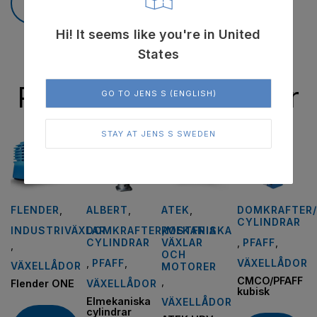
Kontakta oss
Se lagersaldo
Hi! It seems like you're in United
States
Relaterade produkter
GO TO JENS S (ENGLISH)
STAY AT JENS S SWEDEN
FLENDER
,
ALBERT
,
ATEK
,
DOMKRAFTER/
CYLINDRAR
INDUSTRIVÄXLAR
DOMKRAFTER/MEKANISKA
ROSTFRIA
CYLINDRAR
VÄXLAR
,
PFAFF
,
,
OCH
,
PFAFF
,
VÄXELLÅDOR
VÄXELLÅDOR
MOTORER
CMCO/PFAFF
,
VÄXELLÅDOR
Flender ONE
kubisk
Elmekaniska
VÄXELLÅDOR
cylindrar