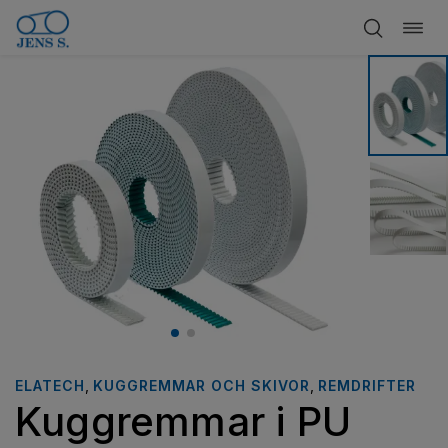
Öppn
Hoppa
navig
till
innehåll
ELATECH
,
KUGGREMMAR OCH SKIVOR
,
REMDRIFTER
Kuggremmar i PU