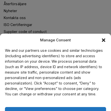
Återförsäljare
Nyheter
Kontakta oss
ISO Certifieringar
Supplier code of conduct
Manage Consent
We and our partners use cookies and similar technologies
Om oss
(including advertising identifiers) to store and access
information on your device. We process personal data
Jens S. Transmissioner levererar transmissionslösningar i
(such as IP address, device ID and network identifiers) to
samarbete med världsledande leverantörer. Genom vår
measure site traffic, personalize content and show
ledande position i Skandinavien, samt fokusering på kvalitet
personalized and non-personalized ads (ads
och kundservice kan vi erbjuda ett brett utbud till
personalization). Click “Accept” to consent, “Deny” to
konkurrenskraftiga priser. Kund- och specialanpassade
decline, or “View preferences” to choose per category.
produkter tillverkar vi i vår mekaniska verkstad. Vi är
You can change or withdraw your consent at any time.
certifierade enligt ISO 9001, 14001 och 45001.