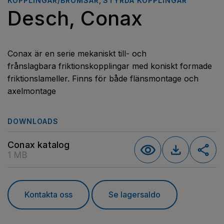
KOPPLINGAR/BROMSAR
,
STYRDA KOPPLINGAR
Desch, Conax
Conax är en serie mekaniskt till- och
frånslagbara friktionskopplingar med koniskt formade
friktionslameller. Finns för både flänsmontage och
axelmontage
DOWNLOADS
Conax katalog
1 MB
Kontakta oss
Se lagersaldo