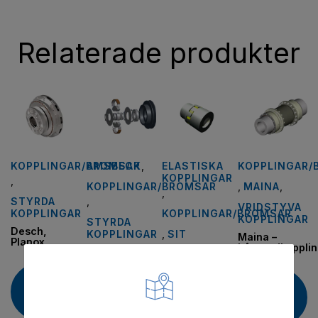
Relaterade produkter
KOPPLINGAR/BROMSAR
AMSBECK
,
ELASTISKA
KOPPLINGAR/
KOPPLINGAR
,
KOPPLINGAR/BROMSAR
,
MAINA
,
,
STYRDA
,
VRIDSTYVA
KOPPLINGAR
KOPPLINGAR/BROMSAR
KOPPLINGAR
STYRDA
Desch,
KOPPLINGAR
,
SIT
Maina –
Planox
bågtandkopplin
Amsbeck –
Trasco/GP
startkopplingar
Läs
Läs
Läs
mer
Läs
mer
mer