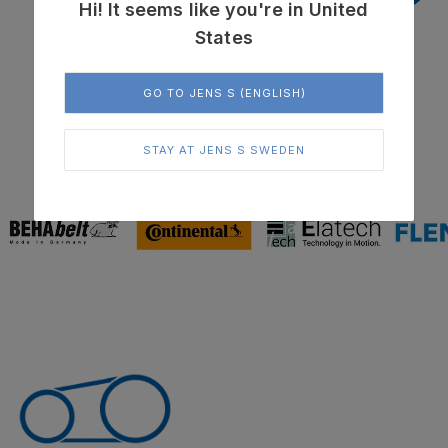
mer
Hi! It seems like you're in United
States
GO TO JENS S (ENGLISH)
I samarbete med världsledande leverantörer
STAY AT JENS S SWEDEN