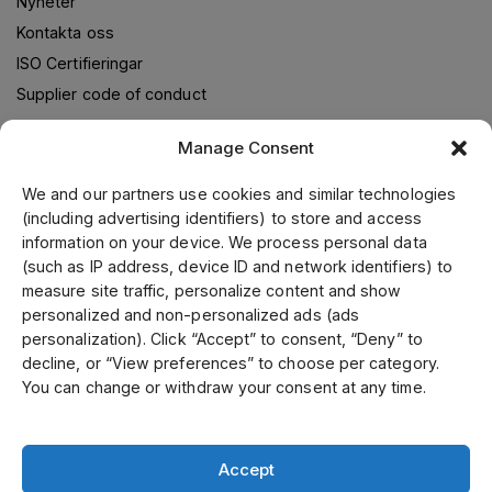
Nyheter
Kontakta oss
ISO Certifieringar
Supplier code of conduct
Manage Consent
Om oss
We and our partners use cookies and similar technologies
(including advertising identifiers) to store and access
Jens S. Transmissioner levererar transmissionslösningar i
information on your device. We process personal data
samarbete med världsledande leverantörer. Genom vår
(such as IP address, device ID and network identifiers) to
ledande position i Skandinavien, samt fokusering på kvalitet
measure site traffic, personalize content and show
och kundservice kan vi erbjuda ett brett utbud till
personalized and non-personalized ads (ads
konkurrenskraftiga priser. Kund- och specialanpassade
personalization). Click “Accept” to consent, “Deny” to
produkter tillverkar vi i vår mekaniska verkstad. Vi är
decline, or “View preferences” to choose per category.
certifierade enligt ISO 9001, 14001 och 45001.
You can change or withdraw your consent at any time.
Accept