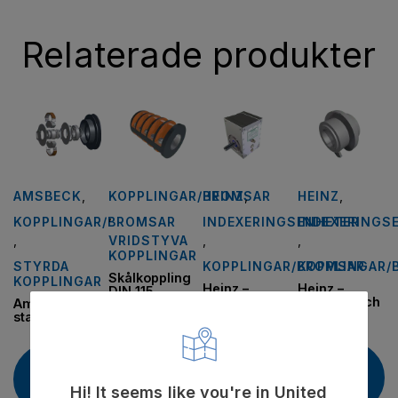
Relaterade produkter
AMSBECK
,
KOPPLINGAR/BROMSAR
HEINZ
,
HEINZ
,
,
KOPPLINGAR/BROMSAR
INDEXERINGSENHETER
INDEXERINGS
,
VRIDSTYVA
,
,
KOPPLINGAR
STYRDA
KOPPLINGAR/BROMSAR
KOPPLINGAR/
Skålkoppling
KOPPLINGAR
Heinz –
Heinz –
DIN 115
indexeringsenheter
Kammar och
Amsbeck –
kurvor
startkopplingar
Läs
Läs
mer
Läs
Läs
mer
mer
mer
Hi! It seems like you're in United