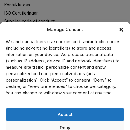
Kontakta oss
ISO Certifieringar
Supplier code of conduct
Manage Consent
We and our partners use cookies and similar technologies
Om oss
(including advertising identifiers) to store and access
information on your device. We process personal data
Jens S. Transmissioner levererar transmissionslösningar i
(such as IP address, device ID and network identifiers) to
samarbete med världsledande leverantörer. Genom vår
measure site traffic, personalize content and show
ledande position i Skandinavien, samt fokusering på kvalitet
personalized and non-personalized ads (ads
och kundservice kan vi erbjuda ett brett utbud till
personalization). Click “Accept” to consent, “Deny” to
konkurrenskraftiga priser. Kund- och specialanpassade
decline, or “View preferences” to choose per category.
produkter tillverkar vi i vår mekaniska verkstad. Vi är
You can change or withdraw your consent at any time.
certifierade enligt ISO 9001, 14001 och 45001.
Accept
Deny
Välj land